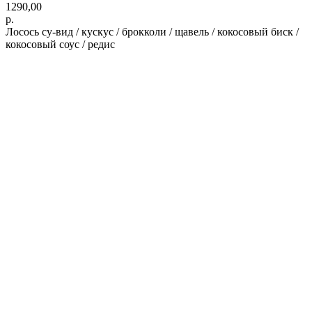
1290,00
р.
Лосось су-вид / кускус / брокколи / щавель / кокосовый биск /
кокосовый соус / редис