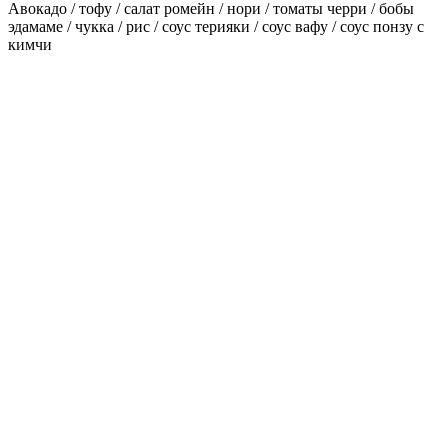
Авокадо / тофу / салат ромейн / нори / томаты черри / бобы
эдамаме / чукка / рис / соус терияки / соус вафу / соус понзу с
кимчи