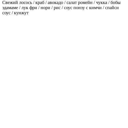
Свежий лосось / краб / авокадо / салат ромейн / чукка / бобы
эдамаме / лук фри / нори / рис / соус понзу с кимчи / спайси
соус / кунжут