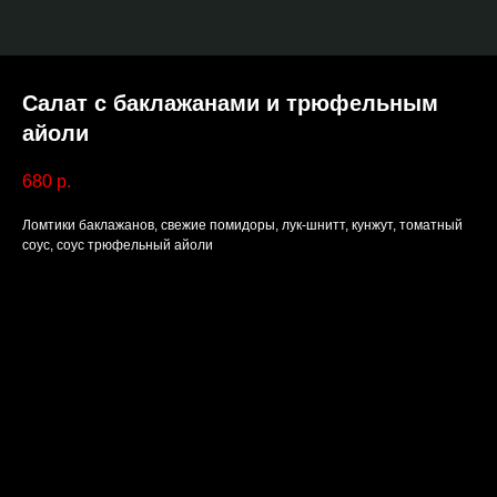
Салат с баклажанами и трюфельным
айоли
680
р.
Ломтики баклажанов, свежие помидоры, лук-шнитт, кунжут, томатный
соус, соус трюфельный айоли