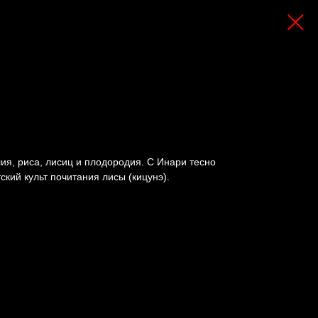
ия, риса, лисиц и плодородия. С Инари тесно
кий культ почитания лисы (кицунэ).