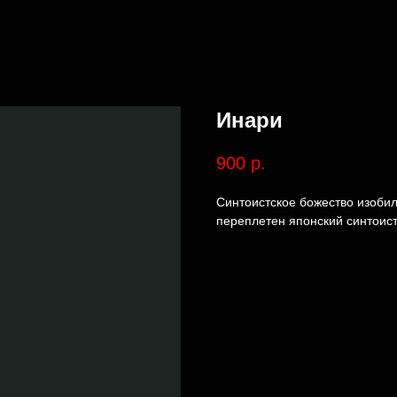
Инари
900
р.
Синтоистское божество изобил
переплетен японский синтоистс